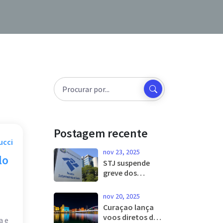
Postagem recente
ucci
nov 23, 2025
lo
STJ suspende
greve dos
auditores da
Receita Federal e
nov 20, 2025
multa sindicato
Curaçao lança
em R$ 500 mil por
voos diretos de
a e
dia