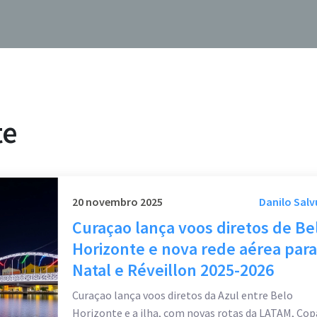
te
20 novembro 2025
Danilo Salv
Curaçao lança voos diretos de Be
Horizonte e nova rede aérea para
Natal e Réveillon 2025-2026
Curaçao lança voos diretos da Azul entre Belo
Horizonte e a ilha, com novas rotas da LATAM, Cop