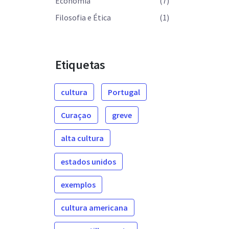
Economia
(7)
Filosofia e Ética
(1)
Etiquetas
cultura
Portugal
Curaçao
greve
alta cultura
estados unidos
exemplos
cultura americana