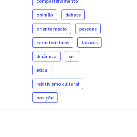
compartilhamento
opinião
debate
oriente médio
pessoas
características
fatores
dinâmica
ser
ética
relativismo cultural
posição