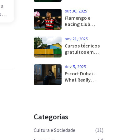
Belo Horizonte e
 a
nova rede aérea
out 30, 2025
aem
para Natal e
Flamengo e
Réveillon 2025-
Racing Club
2026
decidem vaga na
final da
nov 21, 2025
Libertadores
Cursos técnicos
2025 no
gratuitos em
Maracanã
Resende, SP e RS
ainda têm vagas
dez 5, 2025
para o período
Escort Dubai -
noturno
What Really
Happens Behind
the Scenes with
Women in Dubai
Categorias
Cultura e Sociedade
(11)