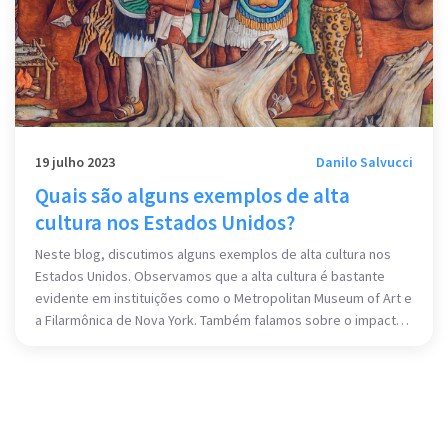
19 julho 2023
Danilo Salvucci
Quais são alguns exemplos de alta
cultura nos Estados Unidos?
Neste blog, discutimos alguns exemplos de alta cultura nos
Estados Unidos. Observamos que a alta cultura é bastante
evidente em instituições como o Metropolitan Museum of Art e
a Filarmônica de Nova York. Também falamos sobre o impacto
de autores clássicos, como Ernest Hemingway e F. Scott
Fitzgerald, na literatura americana. Além disso, discutimos a
importância do teatro da Broadway e dos filmes de Hollywood
na disseminação da alta cultura americana. Por fim,
mencionamos a influência da arquitetura americana, com