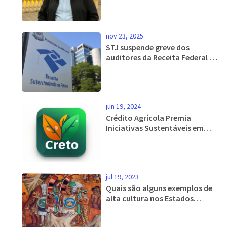
nov 23, 2025
STJ suspende greve dos
auditores da Receita Federal e
multa sindicato em R$ 500 mil
por dia
jun 19, 2024
Crédito Agrícola Premia
Iniciativas Sustentáveis em
Concurso 'Dia CA Mais
Sustentável'
jul 19, 2023
Quais são alguns exemplos de
alta cultura nos Estados
Unidos?