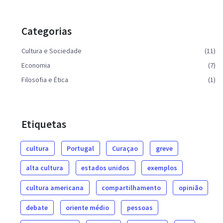
Categorias
Cultura e Sociedade
(11)
Economia
(7)
Filosofia e Ética
(1)
Etiquetas
cultura
Portugal
Curaçao
greve
alta cultura
estados unidos
exemplos
cultura americana
compartilhamento
opinião
debate
oriente médio
pessoas