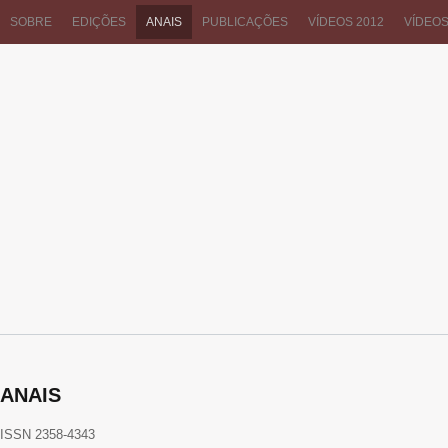
SOBRE
EDIÇÕES
ANAIS
PUBLICAÇÕES
VÍDEOS 2012
VÍDEOS
ANAIS
ISSN 2358-4343