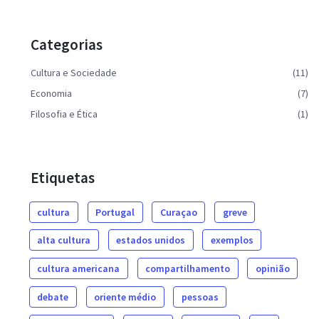
Categorias
Cultura e Sociedade
(11)
Economia
(7)
Filosofia e Ética
(1)
Etiquetas
cultura
Portugal
Curaçao
greve
alta cultura
estados unidos
exemplos
cultura americana
compartilhamento
opinião
debate
oriente médio
pessoas