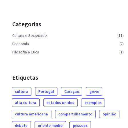
Categorias
Cultura e Sociedade
(11)
Economia
(7)
Filosofia e Ética
(1)
Etiquetas
cultura
Portugal
Curaçao
greve
alta cultura
estados unidos
exemplos
cultura americana
compartilhamento
opinião
debate
oriente médio
pessoas