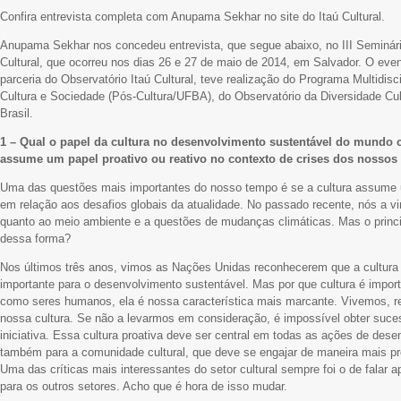
Confira entrevista completa com Anupama Sekhar no site do Itaú Cultural.
Anupama Sekhar nos concedeu entrevista, que segue abaixo, no III Seminári
Cultural, que ocorreu nos dias 26 e 27 de maio de 2014, em Salvador. O eve
parceria do Observatório Itaú Cultural, teve realização do Programa Multidi
Cultura e Sociedade (Pós-Cultura/UFBA), do Observatório da Diversidade Cul
Brasil.
1 – Qual o papel da cultura no desenvolvimento sustentável do mundo
assume um papel proativo ou reativo no contexto de crises dos nosso
Uma das questões mais importantes do nosso tempo é se a cultura assume u
em relação aos desafios globais da atualidade. No passado recente, nós a v
quanto ao meio ambiente e a questões de mudanças climáticas. Mas o princip
dessa forma?
Nos últimos três anos, vimos as Nações Unidas reconhecerem que a cultur
importante para o desenvolvimento sustentável. Mas por que cultura é import
como seres humanos, ela é nossa característica mais marcante. Vivemos, 
nossa cultura. Se não a levarmos em consideração, é impossível obter suce
iniciativa. Essa cultura proativa deve ser central em todas as ações de des
também para a comunidade cultural, que deve se engajar de maneira mais pr
Uma das críticas mais interessantes do setor cultural sempre foi o de falar
para os outros setores. Acho que é hora de isso mudar.