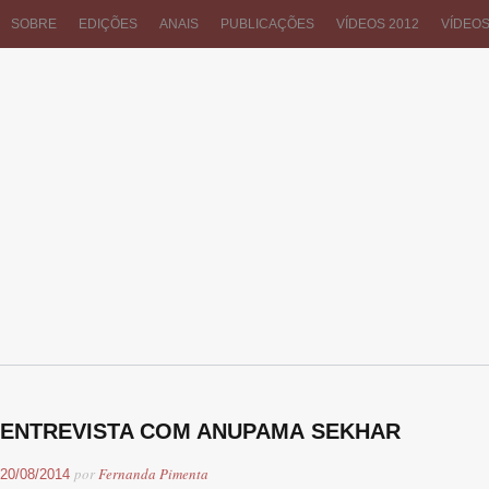
SOBRE
EDIÇÕES
ANAIS
PUBLICAÇÕES
VÍDEOS 2012
VÍDEOS
ENTREVISTA COM ANUPAMA SEKHAR
por
Fernanda Pimenta
20/08/2014