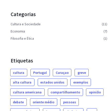
Categorias
Cultura e Sociedade
(11)
Economia
(7)
Filosofia e Ética
(1)
Etiquetas
cultura
Portugal
Curaçao
greve
alta cultura
estados unidos
exemplos
cultura americana
compartilhamento
opinião
debate
oriente médio
pessoas