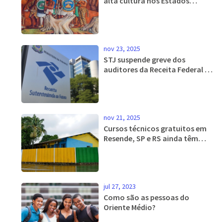
alta cultura nos Estados
Unidos?
nov 23, 2025
STJ suspende greve dos
auditores da Receita Federal e
multa sindicato em R$ 500 mil
por dia
nov 21, 2025
Cursos técnicos gratuitos em
Resende, SP e RS ainda têm
vagas para o período noturno
jul 27, 2023
Como são as pessoas do
Oriente Médio?