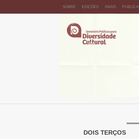
SOBRE
EDIÇÕES
ANAIS
PUBLIC
0 Comentários
25/09
DOIS TERÇOS