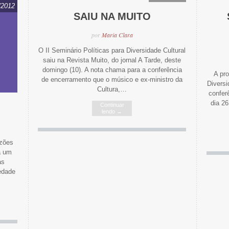
/2012
11/09/2012
SAIU NA MUITO
por
Maria Clara
O II Seminário Políticas para Diversidade Cultural
saiu na Revista Muito, do jornal A Tarde, deste
domingo (10). A nota chama para a conferência
A pro
de encerramento que o músico e ex-ministro da
Diversi
Cultura,…
confer
dia 26
Continuar
lendo
→
izões
a um
as
edade