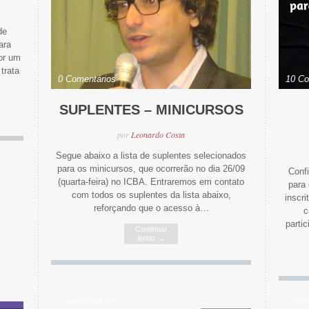
de
ara
por um
trata
0 Comentários
10 Co
SUPLENTES – MINICURSOS
por
Leonardo Costa
Segue abaixo a lista de suplentes selecionados
para os minicursos, que ocorrerão no dia 26/09
Confi
(quarta-feira) no ICBA. Entraremos em contato
para
com todos os suplentes da lista abaixo,
inscr
reforçando que o acesso à…
c
parti
Continuar
lendo
→
0 Comentários
4 Com