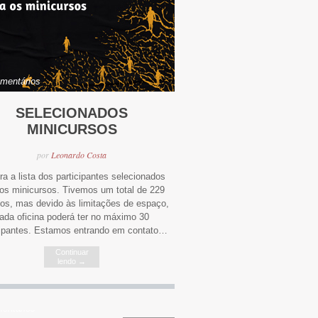
mentários
SELECIONADOS
MINICURSOS
por
Leonardo Costa
ra a lista dos participantes selecionados
 os minicursos. Tivemos um total de 229
itos, mas devido às limitações de espaço,
ada oficina poderá ter no máximo 30
cipantes. Estamos entrando em contato…
Continuar
lendo
→
entários